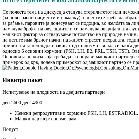
Што е стерилитет и кои анализи најчесто се испи
Се почеста тема на дискусија станува стерилитетот или неможн
(за повозрасни пациенти и помалку), пацентите треба да обрата
за раѓање, паровите ја донесуваат се подоцна, во желбата за ли
намалува бројот на овулациите и се намалува оваријалната фу
машкиот фактор за остварување потомство на природен начин. 
на истите има брзиот начин на живот, стресот, исхраната, годи
причината за неплодост зависат од стадиумот во кој се наоѓа 
односно 6 основни хормони (FSH, LH, E2, PRL, TSH, TST). Овие
Основната анализа која треба да ја направи машкиот партнер е
примерок од крв, додека примерокот од машкиот партнер се пра
Инвитро пакет
Испитување на плодноста на двајцата партнери
ден.5600
ден.
4900
Женски репродуктивни хормони: FSH, LH, ESTRADIO
Машки партнер: спермограм
Попуст