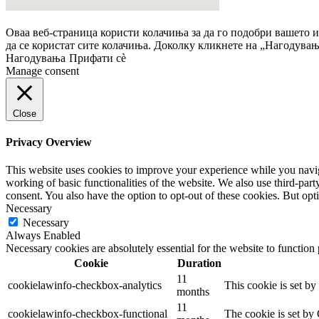
Сите права задржани – ГЕНЕА ЛАБОРАТОРИЈА – 2022
Оваа веб-страница користи колачиња за да го подобри вашето 
да се користат сите колачиња. Доколку кликнете на „Нагодувања
Нагодувања
Прифати сè
Manage consent
Close
Privacy Overview
This website uses cookies to improve your experience while you navigat
working of basic functionalities of the website. We also use third-pa
consent. You also have the option to opt-out of these cookies. But op
Necessary
Necessary
Always Enabled
Necessary cookies are absolutely essential for the website to function
Cookie
Duration
11
cookielawinfo-checkbox-analytics
This cookie is set b
months
11
cookielawinfo-checkbox-functional
The cookie is set by