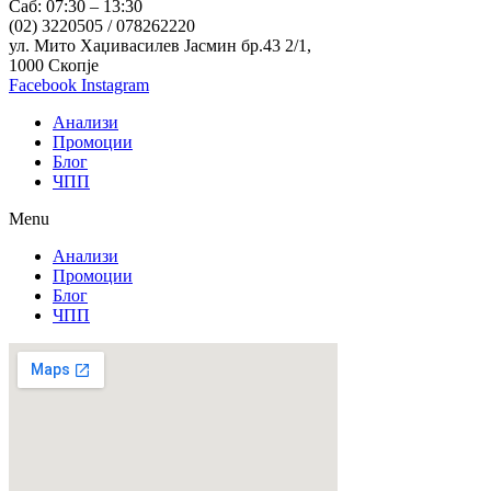
Саб: 07:30 – 13:30
(02) 3220505 / 078262220
ул. Мито Хаџивасилев Јасмин бр.43 2/1,
1000 Скопје
Facebook
Instagram
Анализи
Промоции
Блог
ЧПП
Menu
Анализи
Промоции
Блог
ЧПП