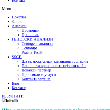
Контакт
Menu
Почетна
За нас
Анализи
Промоции
Ценовник
ГЕНЕТСКИ АНАЛИЗИ
Centogene анализи
Centonipt
Praena Test®
SSCB
Швајцарска специјализирана групација
Папочната врвца и сите нејзини моќи
Докажан партнер
Производи и услуги
Контактирајте не
Блог
Контакт
РЕЗУЛТАТИ