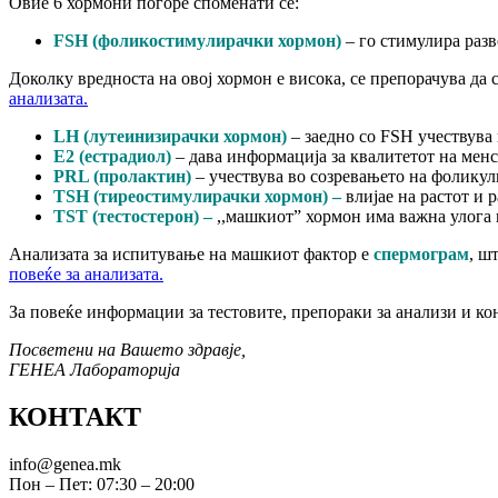
Овие 6 хормони погоре споменати се:
FSH (фоликостимулирачки хормон)
– го стимулира разв
Доколку вредноста на овој хормон е висока, се препорачува да
анализата.
LH (лутеинизирачки хормон)
– заедно со FSH учествува
Е2 (естрадиол)
– дава информација за квалитетот на мен
PRL (пролактин)
– учествува во созревањето на фоликули
TSH (тиреостимулирачки хормон)
–
влијае на растот и 
Т
ST (тестостерон) –
,,машкиот” хормон има важна улога 
Анализата за испитување на машкиот фактор е
спермограм
, ш
повеќе за анализата.
За повеќе информации за тестовите, препораки за анализи и к
Посветени на Вашето здравје,
ГЕНЕА Лабораторија
КОНТАКТ
info@genea.mk
Пон – Пет: 07:30 – 20:00