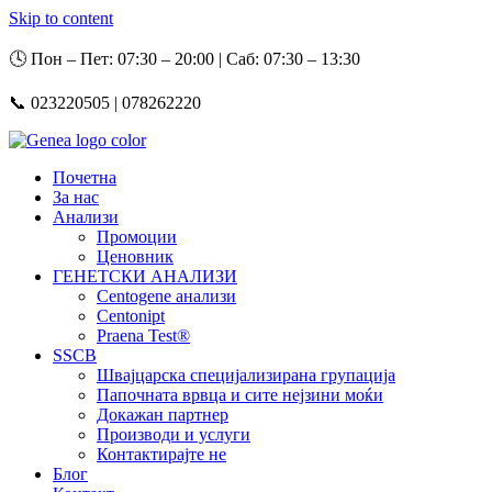
Skip to content
🕓 Пон – Пет: 07:30 – 20:00 | Саб: 07:30 – 13:30
📞 023220505 | 078262220
Почетна
За нас
Анализи
Промоции
Ценовник
ГЕНЕТСКИ АНАЛИЗИ
Centogene анализи
Centonipt
Praena Test®
SSCB
Швајцарска специјализирана групација
Папочната врвца и сите нејзини моќи
Докажан партнер
Производи и услуги
Контактирајте не
Блог