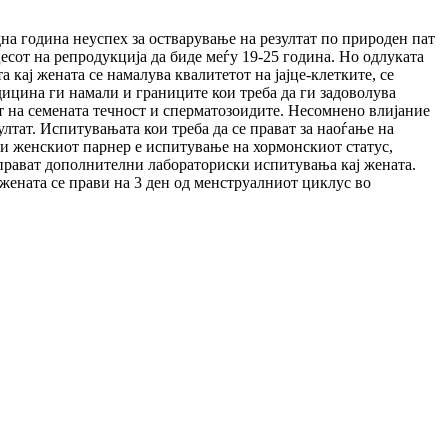
на година неуспех за остварување на резултат по природен пат
цесот на репродукција да биде меѓу 19-25 година. Но одлуката
 кај жената се намалува квалитетот на јајце-клетките, се
ицина ги намали и границите кои треба да ги задоволува
т на семената течност и сперматозоидите. Несомнено влијание
ултат. Испитувањата кои треба да се прават за наоѓање на
ави женскиот парнер е испитување на хормонскиот статус,
 прават дополнителни лабораториски испитувања кај жената.
 жената се прави на 3 ден од менструалниот циклус во