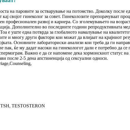
туваат?
остa на паровите за остварување на потомство. Доколку после ед
т кај својот гинеколог за совет. Гинеколозите препорачуваат про
чен професионален развој и кариера. Со зголемувањето на возраста
нкција. Дополнително во последните години репродуктивната мед
Тоа е уште една потврда за глобалното намалување на квалитето
ните и многу други фактори кои можат да влијаат на крајниот рез
двојката. Основните лабораториски анализи кои треба да ги напр
 пак, ќе му дадат насоки на гинекологот дали е потребно да се
 спермограм. Важно е да се напомене дека хормонскиот статус на
ви после 2-5 дена апстиненција од сексуални односи.
L, TSH, TESTOSTERON