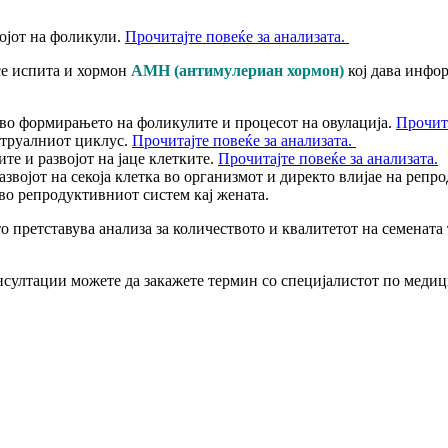
ојот на фоликули.
Прочитајте повеќе за анализата.
 се испита и хормон
АМН (антимулериан хормон)
кој дава инфор
 во формирањето на фоликулите и процесот на овулација.
Прочита
струалниот циклус.
Прочитајте повеќе за анализата.
те и развојот на јаце клетките.
Прочитајте повеќе за анализата.
развојот на секоја клетка во организмот и директо влијае на репр
во репродуктивниот систем кај жената.
то претставува анализа за количеството и квалитетот на семената 
онсултации можете да закажете термин со специјалистот по медиц