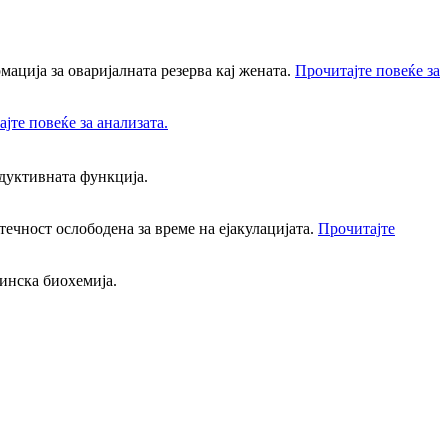
мација за оваријалната резерва кај жената.
Прочитајте повеќе за
јте повеќе за анализата.
одуктивната функција.
течност ослободена за време на ејакулацијата.
Прочитајте
инска биохемија.