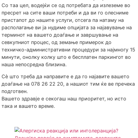
Со таа цел, водејќи се од потребата да излеземе во
пресрет на сите ваши потреби и да ви го олесниме
пристапот до нашите услуги, отсега па натаму на
располагање ви ја нудиме опцијата за најавување на
терминот на вашето доаѓање и завршување на
севкупниот процес, од земање примерок до
техничко-административни процедури за најмногу 15
минути, онолку колку што е бесплатен паркингот во
наша непосредна близина.
Сè што треба да направите е да го најавите вашето
доаѓање на 078 26 22 20, а нашиот тим ќе ве пречека
подготвен.
Вашето здравје е секогаш наш приоритет, но исто
така и вашето време.