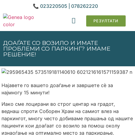
📞 023220505 | 078262220
РЕЗУЛТАТИ
ГЕНЕТСКИ АНАЛИЗИ
ДОАЃАТЕ СО ВОЗИЛО И ИМАТЕ
ПРОБЛЕМИ СО ПАРКИНГ? ИМАМЕ
РЕШЕНИЕ!
Најавете го вашето доаѓање и завршете сè за
најмногу 15 минути!
Иако сме лоцирани во строг центар на градот,
веднаш спроти Соборен Храм на самиот влез на
паркингот, многу често добиваме прашања од нашите
пациенти кои доаѓаат со возило за помош околу
изнаоѓање на оптимално место за паркирање.