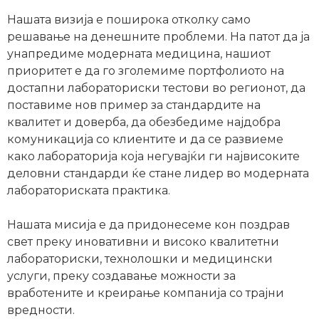
Нашата визија е поширока отколку само
решавање на денешните проблеми. На патот да ја
унапредиме модерната медицина, нашиот
приоритет е да го зголемиме портфолиото на
достапни лабораториски тестови во регионот, да
поставиме нов пример за стандардите на
квалитет и доверба, да обезбедиме најдобра
комуникација со клиентите и да се развиеме
како лабораторија која негувајќи ги највисоките
деловни стандарди ќе стане лидер во модерната
лабораториската практика.
Нашата мисија е да придонесеме кон поздрав
свет преку иновативни и високо квалитетни
лабораториски, технолошки и медицински
услуги, преку создавање можности за
вработените и креирање компанија со трајни
вредности.