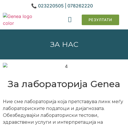
📞 023220505 | 078262220
РЕЗУЛТАТИ
ГЕНЕТСКИ АНАЛИЗИ
ЗА НАС
За лабораторија Genea
Ние сме лабораторија која претставува линк меѓу
лабораториските податоци и дијагнозата.
Обезбедувајќи лабораториски тестови,
здравствени услуги и интерпретација на