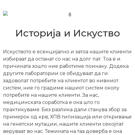
Историја и Искуство
Искуството е есенцијално и затоа нашите клиенти
избираат да останат со нас на долг пат. Toa е и
причината зошто ние работиме поинаку. Додека
другите лаборатории се обидуваат да ги
задоволат потребите на клиентот во нивниот
систем, ние го градиме нашиот систем околу
потребите на нашите клиенти. За нас,
медицинската соработка е она што го
практикуваме. Без разлика дали станува збор за
примерок од крв, ХПВ типизација или откривање
на генетски мутации, нашите клиенти секојпат
веруваат во нас. Тежината на таа доверба е она