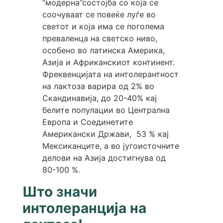
“модерна”состојба со која се
соочуваат се повеќе луѓе во
светот и која има се поголема
преваленца на светско ниво,
особено во латинска Америка,
Азија и Африканскиот континент.
Фреквенцијата на интолерантност
на лактоза варира од 2% во
Скандинавија, до 20-40% кај
белите популации во Централна
Европа и Соединетите
Американски Држави, 53 % кај
Мексиканците, а во југоисточните
делови на Азија достигнува од
80-100 %.
Што значи
интолеранција на