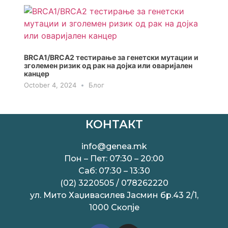
BRCA1/BRCA2 тестирање за генeтски мутации и
зголемен ризик од рак на дојка или оваријален
канцер
October 4, 2024
Блог
КОНТАКТ
info@genea.mk
Пон – Пет: 07:30 – 20:00
Саб: 07:30 – 13:30
(02) 3220505 / 078262220
ул. Мито Хаџивасилев Јасмин бр.43 2/1,
1000 Скопје