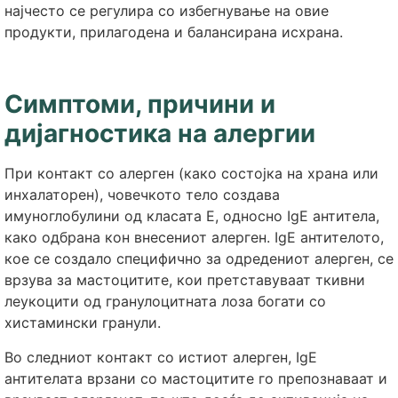
најчесто се регулира со избегнување на овие
продукти, прилагодена и балансирана исхрана.
Симптоми, причини и
дијагностика на алергии
При контакт со алерген (како состојка на храна или
инхалаторен), човечкото тело создава
имуноглобулини од класата E, односно IgE антитела,
како одбрана кон внесениот алерген. IgE антителото,
кое се создало специфично за одредениот алерген, се
врзува за мастоцитите, кои претставуваат ткивни
леукоцити од гранулоцитната лоза богати со
хистамински гранули.
Во следниот контакт со истиот алерген, IgE
антителата врзани со мастоцитите го препознаваат и