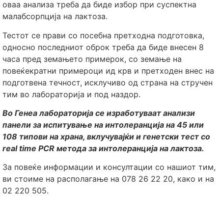
оваа анализа треба да биде избор при суспектна
малабсорпција на лактоза.
Тестот се прави со посебна претходна подготовка,
односно последниот оброк треба да биде внесен 8
часа пред земањето примерок, со земање на
повеќекратни примероци ид крв и претходен внес на
подготвена течност, исклучиво од страна на стручен
тим во лабораторија и под наздор.
Во Генеа лабораторија се изработуваат анализи
панели за испитување на интолеранција на 45 или
108 типови на храна, вклучувајќи и генетски тест со
real time PCR метода за интолеранција на лактоза.
За повеќе информации и консултации со нашиот тим,
ви стоиме на располагање на 078 26 22 20, како и на
02 220 505.