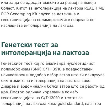
или за да се одредат шансите за развој на некоја
болест. Китот за интолеранција на лактоза REAL-TIME
PCR Genotyping Kit служи за детекција и
генотипизација на полиморфизмите поврзани со
наследната интолеранција на лактоза.
Генетски тест за
интолеранција на лактоза
Генетскиот тест кој го анализира нуклеотидниот
полиморфизам (SNP) C/T-13910 е поедноставен,
неинвазивен и подобар избор затоа што ги исклучува
симптомите на интолеранција на лактоза како
дијареа и абдоминални болки затоа што се работи од
крв. Постои одлична корелација помеѓу
генотипизацијата на C/T-13910 и тестот за
толеранција на лактоза како gold standard, па затоа