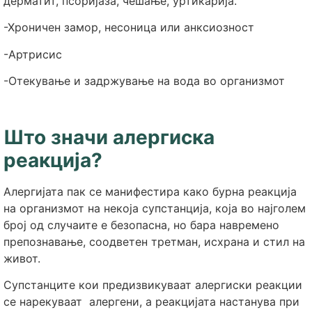
дерматит, псоријаза, чешање, уртикарија.
-Хроничен замор, несоница или анксиозност
-Артрисис
-Отекување и задржување на вода во организмот
Што значи алергиска
реакција?
Алергијата пак се манифестира како бурна реакција
на организмот на некоја супстанција, која во најголем
број од случаите е безопасна, но бара навремено
препознавање, соодветен третман, исхрана и стил на
живот.
Супстанците кои предизвикуваат алергиски реакции
се нарекуваат алергени, а реакцијата настанува при