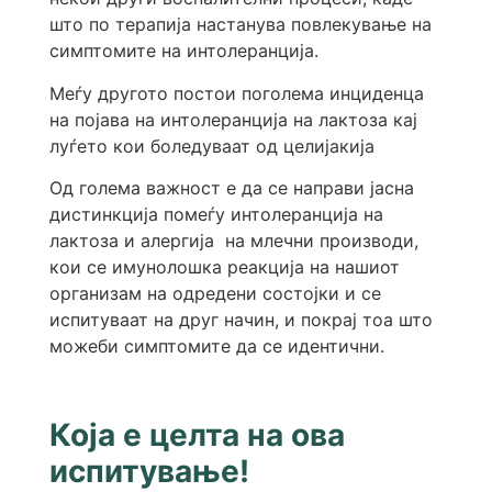
што по терапија настанува повлекување на
симптомите на интолеранција.
Меѓу другото постои поголема инциденца
на појава на интолеранција на лактоза кај
луѓето кои боледуваат од целијакија
Од голема важност е да се направи јасна
дистинкција помеѓу интолеранција на
лактоза и алергија на млечни производи,
кои се имунолошка реакција на нашиот
организам на одредени состојки и се
испитуваат на друг начин, и покрај тоа што
можеби симптомите да се идентични.
Која е целта на ова
испитување!