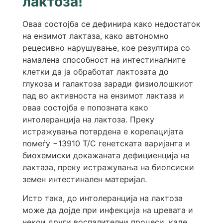
лактоза!
Оваа состојба се дефинира како недостаток
на ензимот лактаза, како автономно
рецесивно нарушување, кое резултира со
намалена способност на интестиналните
клетки да ја обработат лактозата до
глукоза и галактоза заради физиолошкиот
пад во активноста на ензимот лактаза и
оваа состојба е попозната како
интолеранција на лактоза. Преку
истражувања потврдена е корелацијата
помеѓу −13910 T/C генетската варијанта и
биохемиски докажаната дефициенција на
лактаза, преку истражувања на биопсиски
земен интестинален материјал.
Исто така, до интолеранција на лактоза
може да дојде при инфекција на цревата и
некои други воспалителни процеси, каде