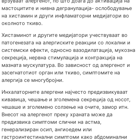
врзуваат алергенот, по што доаѓа до активација на
мастоцитите и нивна дегранулација- ослободување
на хистамин и други инфламаторни медијатори во
околното ткиво.
Хистаминот и другите медијатори учествуваат во
патогенезата на алергиските реакции со локални и
системски ефекти, односно вазодилатација, мукозна
секреција, нервна стимулација и контракција на
мазната мускулатура. Во зависност од алергенот и
засегнатотиот орган или ткиво, симптомите на
алергија се многубројни.
Инхалаторните алергени најчесто предизвикуваат
кивавица, чешање и зголемена секреција од носот,
чешаше и зголемено солзење на очите, замор итн.
Внесот на алергенот преку храната може да
предизвика симптоми слични на астма,
генерализиран осип, ангиоедем или
гастроинтестинални симптоми како абдоминални