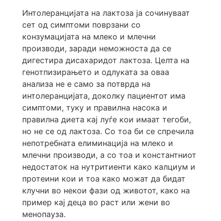
Интолеранцијата на лактоза ја сочинуваат
сет од симптоми поврзани со
конзумацијата на млеко и млечни
производи, заради неможноста да се
дигестира дисахаридот лактоза. Целта на
генотпизирањето и одлуката за оваа
анализа не е само за потврда на
интолеранцијата, доколку пациентот има
симптоми, туку и правилна насока и
правилна диета кај луѓе кои имаат тегоби,
но не се од лактоза. Со тоа би се спречила
непотребната елиминација на млеко и
млечни производи, а со тоа и константниот
недостаток на нутритиенти како калциум и
протеини кои и тоа како можат да бидат
клучни во некои фази од животот, како на
пример кај деца во раст или жени во
менопауза.