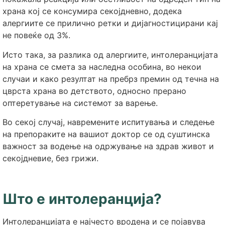
храна кој се консумира секојдневно, додека
алергиите се прилично ретки и дијагностицирани кај
не повеќе од 3%.
Исто така, за разлика од алергиите, интолеранцијата
на храна се смета за наследна особина, во некои
случаи и како резултат на пребрз премин од течна на
цврста храна во детството, односно прерано
оптеретување на системот за варење.
Во секој случај, навремените испитувања и следење
на препораките на вашиот доктор се од суштинска
важност за водење на одржување на здрав живот и
секојдневие, без грижи.
Што е интолеранција?
Интолеранцијата е најчесто вродена и се појавува