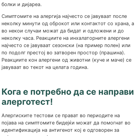
болки и дијареа.
Симптомите на алергија најчесто се јавуваат после
неколку минути од оброкот или контактот со храна, а
во некои случаи можат да бидат и одложени и до
неколку часа. Реакциите на инхалаторните алергени
најчесто се јавуваат сезонски (на пример полен) или
по подолг престој во затворен простор (прашина).
Реакциите кон алергени од животни (куче и маче) се
јавуваат во текот на целата година.
Кога е потребно да се направи
алерготест!
Алергиските тестови се прават во периодите на
појава на симптомите бидејќи можат да помогнат во
идентификација на антигенот кој е одговорен за