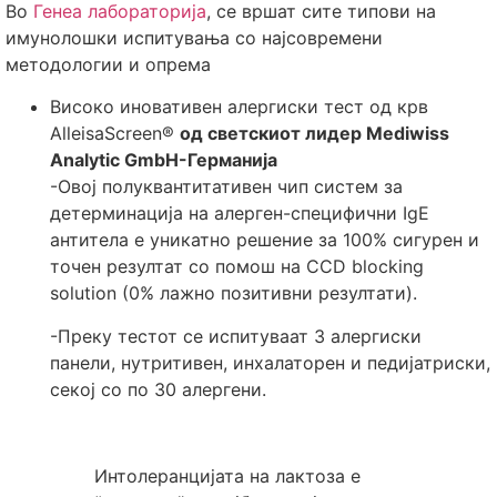
Во
Генеа лабораторија
, се вршат сите типови на
имунолошки испитувања со најсовремени
методологии и опрема
Високо иновативен алергиски тест од крв
AlleisaScreen®
од светскиот лидер Mediwiss
Analytic GmbH-Германија
-Овој полуквантитативен чип систем за
детерминација на алерген-специфични IgE
антитела е уникатно решение за 100% сигурен и
точен резултат со помош на CCD blocking
solution (0% лажно позитивни резултати).
-Преку тестот се испитуваат 3 алергиски
панели, нутритивен, инхалаторен и педијатриски,
секој со по 30 алергени.
Интолеранцијата на лактоза е