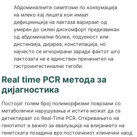
Абдоминалните симптоми по конзумација
на млеко кај лицата кои имаат
дефициенција на лактаза варираат од
умерен до силен дискомфорт предизвикан
од абдоминални болки, подуеност или
дистензија, дијареа, констипација, но
најчесто се игнорирани заради фактот што
лактозата не е единствен причинител на
гастроинтестинални тегоби.
Real time PCR
метода за
дијагностика
Постојат голем број полиморфизми поврзани со
метаболички нарушувања и истите можат да се
детектираат со Real-Time PCR. Откривањето на
генотипот е важно за евалуација на влијанието на
генетската позадина врз постоечкиот клинички наод