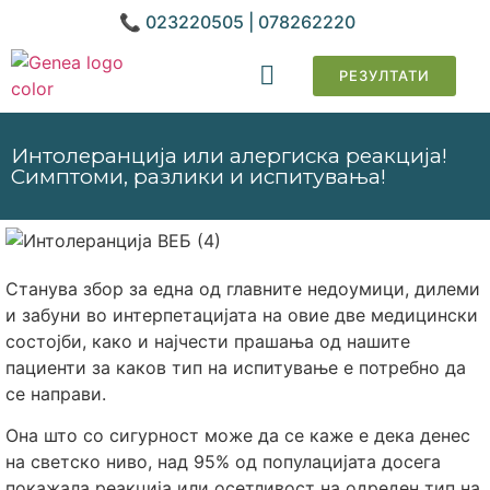
📞 023220505 | 078262220
РЕЗУЛТАТИ
ГЕНЕТСКИ АНАЛИЗИ
Интолеранција или алергиска реакција!
Симптоми, разлики и испитувања!
Станува збор за една од главните недоумици, дилеми
и забуни во интерпетацијата на овие две медицински
состојби, како и најчести прашања од нашите
пациенти за каков тип на испитување е потребно да
се направи.
Она што со сигурност може да се каже е дека денес
на светско ниво, над 95% од популацијата досега
покажала реакција или осетливост на одреден тип на