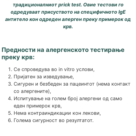
традиционалниот prick test. Овие тестови го
одредуваат присуството на специфичното IgE
антитело кон одреден алерген преку примерок од
крв.
Предности на алергенското тестирање
преку крв:
Се спроведува во in vitro услови,
Пријатен за изведување,
Сигурен и безбеден за пацеинтот (нема контакт
со алергените),
Испитување на голем број алергени од само
еден примерок крв,
Нема контраиндикации кон лекови,
Голема сигурност во резултатот.