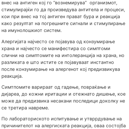
внес на антиген кој го “вознемирува” организмот,
стимулирајќи го да произведува антитела и процеси,
кои при внес на тој антиген прават бура и реакција
како резултат на погрешните сигнали и стимулирање
на имунолошкиот систем.
Алергијата најчесто се појавува од конзумирање
храна и најчесто се манифестира со симптоми
слични на симптомите на интолеранција на храна, но
разликата е што истите се појавуваат инстантно
после конзумирање на алергенот кој предизвикува
реакција.
Симтпомите варираат од гадење, повраќање и
дијареа, до кожни иритации и отежнато дишење, кое
може да предизвика несакани последици доколку не
се третира навреме.
По лабораториското испитување и утвррдување на
причинителот на алергиската реакција, оваа состојба