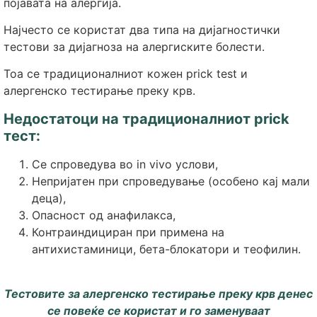
појавата на алергија.
Најчесто се користат два типа на дијагностички
тестови за дијагноза на алергиските болести.
Тоа се традиционалниот кожeн prick test и
алергенско тестирање преку крв.
Недостатоци на традиционалниот prick
тест:
Се спроведува во in vivo услови,
Непријатен при спроведување (особено кај мали
деца),
Опасност од анафилакса,
Контраиндициран при примена на
антихистаминици, бета-блокатори и теофилин.
Тестовите за алергенско тестирање преку крв денес
се повеќе се користат и го заменуваат