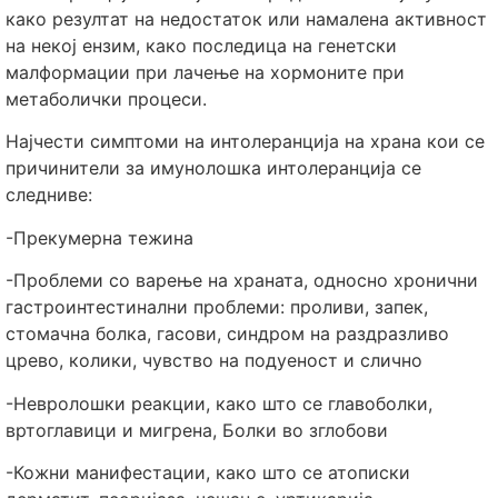
како резултат на недостаток или намалена активност
на некој ензим, како последица на генетски
малформации при лачење на хормоните при
метаболички процеси.
Најчести симптоми на интолеранција на храна кои се
причинители за имунолошка интолеранција се
следниве:
-Прекумерна тежина
-Проблеми со варење на храната, односно хронични
гастроинтестинални проблеми: проливи, запек,
стомачна болка, гасови, синдром на раздразливо
црево, колики, чувство на подуеност и слично
-Невролошки реакции, како што се главоболки,
вртоглавици и мигрена, Болки во зглобови
-Кожни манифестации, како што се атописки