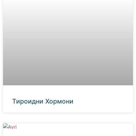
Тироидни Хормони